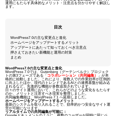
運用にもたらす具体的なメリット・注意点を分かりやすく解説し
ます。
目次
WordPress7.0の主な変更点と進化
ホームページをアップデートするメリット
アップデートにあたって知っておくべき注意点
押さえておきたい新機能と運用の対策
まとめ
WordPress7.0の主な変更点と進化
WordPress 7.0では、Gutenberg（グーテンベルク）プロジェク
トの第3フェーズである「
コラボレーション（共同編集）
」が本
格的に始動しました。これにより、複数人での作業効率が圧倒的
に向上したほか、現代のトレンドであるAIとの連携基盤が組み込
まれるなど、先進的な機能が多数追加されています。
日々のサイト運用において、これらがどのような変化をもたらす
のか、メリットと注意すべき現実を整理しました。
共同編集機能は、WordPress 7.1 へ延期しました。
ホームページをアップデートするメリット
最新のシステムを取り入れることで、効率的かつ安全なサイト運
営が可能になります。
リアルタイムでの共同編集が可能に：
Googleドキュメントのように、複数のユーザーが同時に同じペ