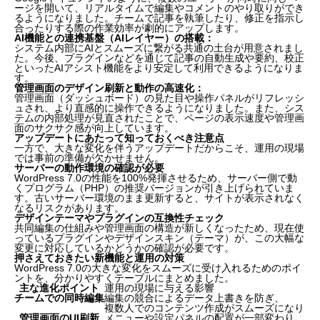
ージを開いて、リアルタイムで編集やコメントのやり取りができ
るようになりました。チームで記事を執筆したり、修正を指示し
合ったりする際の作業効率が劇的にアップします。
AI機能との連携基盤（AIレイヤー）の搭載：
システム内部にAIとスムーズに繋がる共通の土台が用意されまし
た。今後、プラグインなどを通じて記事の自動生成や要約、校正
といったAIアシスト機能をより安定して利用できるようになりま
す。
管理画面のデザイン刷新と動作の高速化：
管理画面（ダッシュボード）の見た目や操作パネルがリフレッシ
ュされ、より直感的に操作できるようになりました。また、シス
テムの内部処理が見直されたことで、ページの表示速度や管理画
面のサクサク感が向上しています。
アップデートにあたって知っておくべき注意点
一方で、大きな変化を伴うアップデートだからこそ、運用の現場
では事前の準備が欠かせません。
サーバーの動作環境の確認が必要
WordPress 7.0の性能を100%発揮させるため、サーバー側で動
くプログラム（PHP）の推奨バージョンが引き上げられていま
す。古いサーバー環境のまま更新すると、サイトが表示されなく
なるリスクがあります。
デザインテーマやプラグインの互換性チェック
共同編集の仕組みや管理画面の構造が新しくなったため、現在使
っているプラグインやデザインスキン（テーマ）が、この大幅な
変更に対応しているかどうかの確認が必要です。
押さえておきたい新機能と運用の対策
WordPress 7.0の大きな変化をスムーズに受け入れるためのポイ
ントを、分かりやすくテーブルにまとめました。
主な進化ポイント
運用の現場に与える影響
チームでの同時編集
編集の競合によるデータ上書きを防ぎ、
複数人でのコンテンツ作成がスムーズになりま
管理画面のUI刷新
メニューや設定パネルの配置が一部変わり、