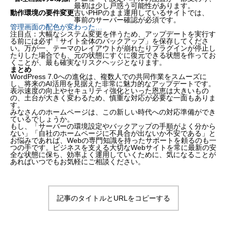
最初は少し戸惑う可能性があります。
動作環境の要件変更
古いPHPのまま運用しているサイトでは、
事前のサーバー確認が必須です。
管理画面の配色が変わった…
注目点：大幅なシステム変更を伴うため、アップデートを実行す
WordPress7.0の主な変更点と進化
る前には必ず「サイト全体のバックアップ」を保存してくださ
ホームページをアップデートするメリット
い。万が一、テーマのレイアウトが崩れたりプラグインが停止し
たりした場合でも、元の状態にすぐに復元できる状態を作ってお
アップデートにあたって知っておくべき注意点
くことが、最も確実なリスクヘッジとなります。
押さえておきたい新機能と運用の対策
まとめ
まとめ
WordPress 7.0への進化は、複数人での共同作業をスムーズに
し、将来のAI活用を見据えた非常に魅力的なアップデートです。
表示速度の向上やセキュリティ強化といった恩恵は大きいもの
の、土台が大きく変わるため、慎重な対応が必要な一面もありま
す。
みなさんのホームページは、この新しい時代への対応準備ができ
ているでしょうか。
もし、「サーバーの環境設定やバックアップの手順がよく分から
ない」「自社のホームページに不具合が出ないか不安である」と
お悩みであれば、Webの専門知識を持ったサポートを頼るのも一
つの手です。ビジネスを支える大切なWebサイトを常に最新の安
全な状態に保ち、効率よく運用していくために、気になることが
あればいつでもお気軽にご相談ください。
記事のタイトルとURLをコピーする