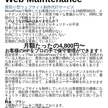
買切り型ウェブサイト制作代行サービス
WordPressで制作したお客様のホームページを24時間365日、メ
ンテナンスやセキュリティ対策で様々な脅威から守り、同時に皆
様のウェブ戦略をサポートします。
このようなお悩みはありませんか？
ウェブサイトを制作したけどセキュリティが不安
効果のある運用方法がわからない
アップデートや更新をする時間がない
社内にウェブサイトに詳しい人がいない
分からないことはすぐに相談したい
定期的に内容を更新していきたい
月額たったの4,800円〜
お客様のHPをプロの手で保守管理ができます！
現在世界シェアNo.1のWordPressですが、世界中で広く利用され
ている
人気ゆえに、
悪意のある攻撃の標的になりやすく側面も持
ち合わせています。せっかく制作したホームページが、知らない
間にお客様にご迷惑をおかけする原因になる場合も多くありま
す。
攻撃をされずサイトを守れたとしても、メンテナンスを行わずサ
ーバーの負荷が高まると、サイトの表示速度が遅くなったり、最
悪の場合サーバーがダウンしてしまうこともあります。
保守管理をプロに任せて、お客様のユーザー体験を向上させませ
んか？
※当店でウェブサイトを制作していただたお客様限定の価格にな
ります。他社様で制作いただいたサイトでは、使用システム、セ
キュリティ面などの観点から個別でお見積りをさせて頂いており
ます。
料金・プラン
３種類のプランをご用意しております。