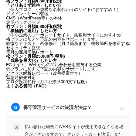
梅プラン：月額4,800円(税別)
「とりあえず維持」したい方
（個人ブログ、小規模な名刺代わりのサイトにおすすめ！）
ドメイン・サーバ管理
CMS（WordPress等）の本体
定期バックアップ
竹プラン：月額9,800円(税別)
「
積極的に運用」したい方
（中小企業のコーポレートサイト、集客用サイトにおすすめ）
梅プランに加えて下記の内容をサポートします。
軽微なテキスト・画像修正（月２箇所まで，複数箇所を修正する場
セキュリティ監視
毎月の運用簡易レポート
松プラン：月額25,000円(税別)
「成果を最大化」したい方
ECサイト、Webからの問い合わせを重視する企業
竹プランに加えて下記の内容をサポートします。
アクセス解析レポート（改善提案付き）
緊急時優先対応
ブログ投稿代行（月２記事,5000文字程度）
よくある質問（FAQ）
保守管理サービスの決済方法は？
Q
払い忘れた場合にWEBサイトが使用できなくなる場
A
合がございますので、クレジットカード決済、また